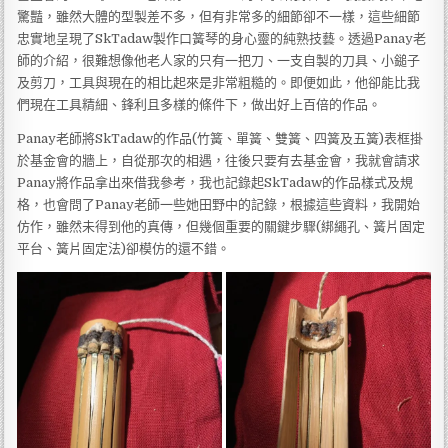
驚豔，雖然大體的型製差不多，但有非常多的細節卻不一樣，這些細節
忠實地呈現了SkTadaw製作口簧琴的身心靈的純熟技藝。透過Panay老
師的介紹，很難想像他老人家的只有一把刀、一支自製的刀具、小鎚子
及剪刀，工具與現在的相比起來是非常粗糙的。即便如此，他卻能比我
們現在工具精細、鋒利且多樣的條件下，做出好上百倍的作品。
Panay老師將SkTadaw的作品(竹簧、單簧、雙簧、四簧及五簧)表框掛
於基金會的牆上，自從那次的相遇，往後只要有去基金會，我就會請求
Panay將作品拿出來借我參考，我也記錄起SkTadaw的作品樣式及規
格，也會問了Panay老師一些她田野中的記錄，根據這些資料，我開始
仿作，雖然未得到他的真傳，但幾個重要的關鍵步驟(綁繩孔、簧片固定
平台、簧片固定法)卻模仿的還不錯。