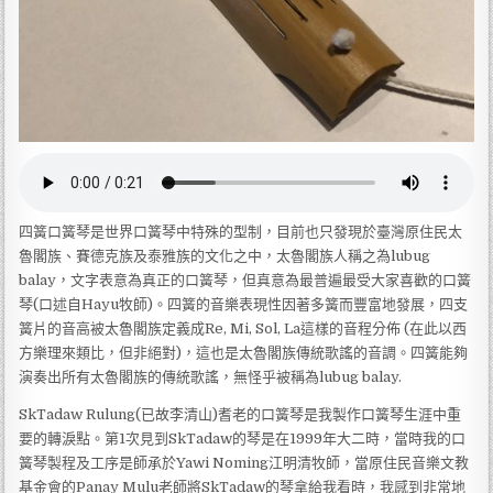
四簧口簧琴是世界口簧琴中特殊的型制，目前也只發現於臺灣原住民太
魯閣族、賽德克族及泰雅族的文化之中，太魯閣族人稱之為lubug
balay，文字表意為真正的口簧琴，但真意為最普遍最受大家喜歡的口簧
琴(口述自Hayu牧師)。四簧的音樂表現性因著多簧而豐富地發展，四支
簧片的音高被太魯閣族定義成Re, Mi, Sol, La這樣的音程分佈 (在此以西
方樂理來類比，但非絕對)，這也是太魯閣族傳統歌謠的音調。四簧能夠
演奏出所有太魯閣族的傳統歌謠，無怪乎被稱為lubug balay.
SkTadaw Rulung(已故李清山)耆老的口簧琴是我製作口簧琴生涯中重
要的轉淚點。第1次見到SkTadaw的琴是在1999年大二時，當時我的口
簧琴製程及工序是師承於Yawi Noming江明清牧師，當原住民音樂文教
基金會的Panay Mulu老師將SkTadaw的琴拿給我看時，我感到非常地