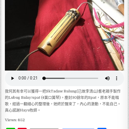
我何其有幸可以獲得一把SkTadaw Rulung(已故李清山)耆老親手製作
的Lubug Balay/spat (4簧口簧琴)。塵封30餘年的Spat，原本不能唱
歌，經過一翻細心的整理後，她終於醒來了，內心的激動，不能自己。
真心感謝Hayu牧師。
Views: 652