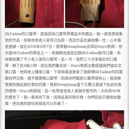
SkTadaw的口簧琴，是我認為口簧琴界精品中的精品，我一直很想收集
他的作品，但無奈他老人家早已仙逝，而且作品也被收購一空，心中滿
是遺憾。就在2019年9月7日，我帶著Hunghung去拜訪Hayu牧師，他
也是SkTadaw的學徒之一，有親眼見過並記錄SkTadaw製作口簧，他
有跟收購了不少老人家的口簧琴。這一天，我們三人分享彼此的口簧
琴，聊了近4個小時，就在我們離去前，Hayu牧師主動提議我們彼此交
換口簧，他特地上樓拿口簧，下來時直說我拿了我師傅SkTadaw的四簧
跟你們交換，我不隨便換口簧琴，因為你們都對口簧琴很有心，我很樂
意跟你換這個珍貴的四簧。我和Hunghung當下又驚又喜接下如此珍貴
的禮物。Hayu牧師說，這一批琴是他老人家親手製作的，大約有30年
的歷史了，我一直保存下來，因為這真的很珍貴。你們回去只要稍加整
理、把生銹的部份弄掉就可以吹奏了。