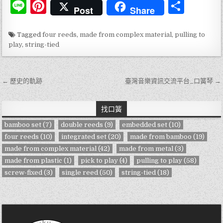
Li
Pi
分
Post
Share
n
n
享
e
te
Tagged
four reeds
,
made from complex material
,
pulling to
play
,
string-tied
re
st
文章導覽
← 歷史的軌跡
臺灣音樂資訊交流平台_口簧琴 →
找口簧
bamboo set
(7)
double reeds
(9)
embedded set
(10)
four reeds
(10)
integrated set
(20)
made from bamboo
(19)
made from complex material
(42)
made from metal
(3)
made from plastic
(1)
pick to play
(4)
pulling to play
(58)
screw-fixed
(3)
single reed
(50)
string-tied
(18)