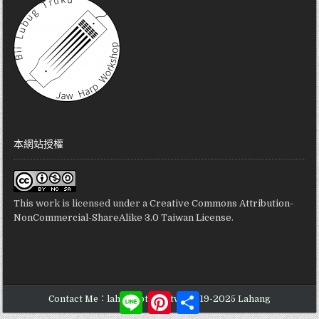
本網站授權
This work is licensed under a
Creative Commons Attribution-
NonCommercial-ShareAlike 3.0 Taiwan License
.
Line
Pinterest
分
Contact Me：lahang@truku.tw | 2019-2025 Lahang
享